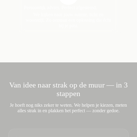
Persoonlijk advies. Perfect afgestemd.
We kijken naar jouw ruimte, licht en
woonstijl. Zo ontstaat een oplossing die écht
bij je past.
Van idee naar strak op de muur — in 3
stappen
Je hoeft nog niks zeker te weten. We helpen je kiezen, meten
alles strak in en plakken het perfect — zonder gedoe.