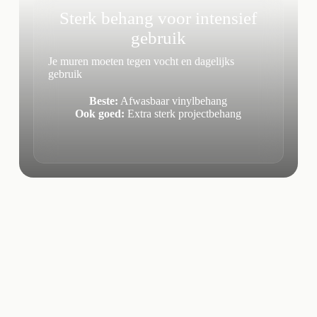
Sterk behang voor intensief
gebruik
Je muren moeten tegen vocht en dagelijks
gebruik
Beste:
Afwasbaar vinylbehang
Ook goed:
Extra sterk projectbehang