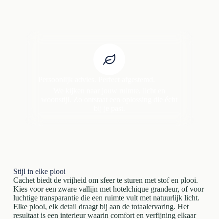
Persoonlijk advies. Perfect afgestemd.
We kijken naar jouw ruimte, licht en
woonstijl. Zo ontstaat een oplossing die écht
bij je past.
Stijl in elke plooi
Cachet biedt de vrijheid om sfeer te sturen met stof en plooi.
Kies voor een zware vallijn met hotelchique grandeur, of voor
luchtige transparantie die een ruimte vult met natuurlijk licht.
Elke plooi, elk detail draagt bij aan de totaalervaring. Het
resultaat is een interieur waarin comfort en verfijning elkaar